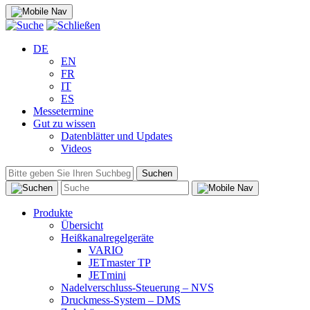
DE
EN
FR
IT
ES
Messetermine
Gut zu wissen
Datenblätter und Updates
Videos
Suchen
Produkte
Übersicht
Heißkanalregelgeräte
VARIO
JETmaster TP
JETmini
Nadelverschluss-Steuerung – NVS
Druckmess-System – DMS