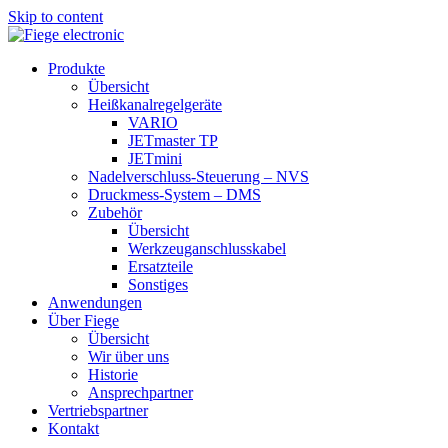
Skip to content
Produkte
Übersicht
Heißkanalregelgeräte
VARIO
JETmaster TP
JETmini
Nadelverschluss-Steuerung – NVS
Druckmess-System – DMS
Zubehör
Übersicht
Werkzeuganschlusskabel
Ersatzteile
Sonstiges
Anwendungen
Über Fiege
Übersicht
Wir über uns
Historie
Ansprechpartner
Vertriebspartner
Kontakt