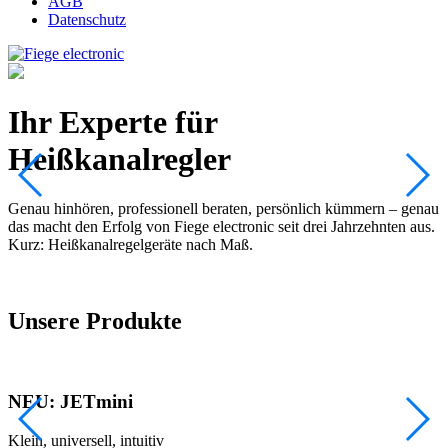
AGB
Datenschutz
Ihr Experte für
Heißkanalregler
A
e
A
Genau hinhören, professionell beraten, persönlich kümmern – genau
das macht den Erfolg von Fiege electronic seit drei Jahrzehnten aus.
Z
Kurz: Heißkanalregelgeräte nach Maß.
Unsere Produkte
NEU: JETmini
Klein, universell, intuitiv
E