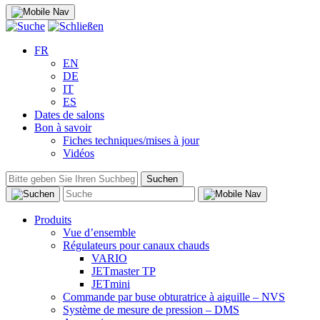
FR
EN
DE
IT
ES
Dates de salons
Bon à savoir
Fiches techniques/mises à jour
Vidéos
Suchen
Produits
Vue d’ensemble
Régulateurs pour canaux chauds
VARIO
JETmaster TP
JETmini
Commande par buse obturatrice à aiguille – NVS
Système de mesure de pression – DMS