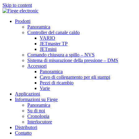
Skip to content
Prodotti
Panoramica
Controller del canale caldo
VARIO
JETmaster TP
JETmini
Comando chiusura a spillo – NVS
Sistema di misurazione della pressione – DMS
Accessori
Panoramica
Cavo di collegamento per gli stampi
Pezzi di ricambio
Varie
Applicazioni
Informazioni su Fiege
Panoramica
Su di noi
Cronologia
Interlocutore
Distributori
Contatto