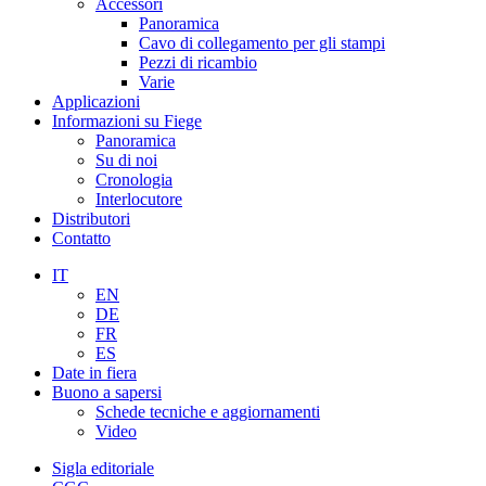
Accessori
Panoramica
Cavo di collegamento per gli stampi
Pezzi di ricambio
Varie
Applicazioni
Informazioni su Fiege
Panoramica
Su di noi
Cronologia
Interlocutore
Distributori
Contatto
IT
EN
DE
FR
ES
Date in fiera
Buono a sapersi
Schede tecniche e aggiornamenti
Video
Sigla editoriale